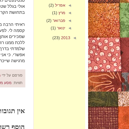
סנטימנטים לס
◄
אפריל
(2)
אולי בגלל שטי
בתחושת הקריע
◄
מרץ
(1)
◄
פברואר
(2)
ראיתי הרבה מ
◄
ינואר
(1)
קסמה לי. לפע
שמכירים אותך 
(23)
2013
◄
ללכת ממנו רוד
שלמדתי בדרך,
אפשרי. כי אני
מרגישה שייכת
פורסם על ידי
מ
תוויות:
מסע מש
אין תגובות
הוסף רשו