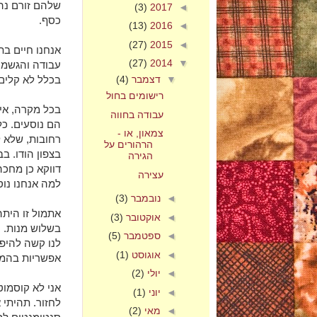
שלהם זורם נהר
(3)
2017
◄
כסף.
(13)
2016
◄
(27)
2015
◄
אנחנו חיים בת
(27)
2014
▼
עבודה והגשמו
בכלל לא קלים
▼
דצמבר
(4)
רישומים בחול
בכל מקרה, אי
עבודה בחווה
הם נוסעים. כ
צמאון, או -
רחובות, שלא ל
הרהורים על
בצפון הודו. ב
הגירה
דווקא כן מחכה
עצירה
למה אנחנו נוס
◄
נובמבר
(3)
אתמול זו הית
◄
אוקטובר
(3)
בשלוש מנות. 
◄
ספטמבר
(5)
לנו קשה להיפר
◄
אוגוסט
(1)
אפשריות בהמ
◄
יולי
(2)
אני לא קוסמוט
◄
יוני
(1)
לחזור. תהיתי 
◄
מאי
(2)