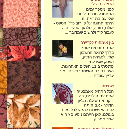
הראשונה שלי
לפני מספר ימים
התחתנה חברת ילדות
שלי עם בת זוגה. זו
היתה חתונה על פי רוב כללי הטקס -
אולם, חופה, סלמון. אפשר היה
לעבור ליד ולחשוב שמדובר ...
בין אימהות לקריירה
אתם תופסים אותי
בדרך לרואה החשבון
שלי, לסגירת התיק,
העסק שגידלתי,
פָרנסתי ב 11 השנים האחרונות,
העבודה בה הגשמתי ויצרתי. אני
עדיין עובדת...
שמיטה
הכל התחיל מאמבטיה
אחת עם הילדים, בה
זרקנו את שאלת מליון
הדולר - אם היתה
לכם האפשרות להגיע לכל מקום
בעולם, לאן הייתם נוסעים? הוא
אמר אמריק...