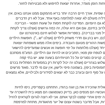
 הזמן מוגדר, אחרות יוצאות לחיפוש ולא מבטיחות לחזור.
שפיות. אורך חיים הרבה יותר בריא מהמקום ממנו אנחנו באים. אין
טרליה מעולם לא יצאה למלחמה באף אחד. אבל לא רק הדברים
לא גם היומיום. המדינה לוקחת חסות על שעות הפנאי - הבריכה
לרוב בחינם, וגם אם היא עולה, זה כמה גרושים (אצלנו צריך לקחת
 מנוי בבריכה). בספריות אפשר לגלוש חינם באינטרנט עם
, ויש בהן גם חדרי משחק לילדים (אצלנו “ש...”). חופשות הילדים
פשות ההורים מטעם העבודה. בימים אלה ממש משפחות יוצאות
יחד (אצלנו מלחמות על ימי חופשה או אנשים שמעדיפים להישאר
 לטפח זמן פנאי, תחביבים או להיות עם הילדים). המע"מ מסתכם
 קניונים נסגרים על כל חנויותיהם בשעה שש. יש בתי קפה
וש בצהריים (אצלנו זה יכול לקרות רק במסעדות הפתליות בכרם
ומוסיות ביפו). בשמונה פיפי ולישון, אין עם מי לדבר. מאוד מרשים
ל סוף היום ובערב כבר לא יוצאים לסידורים ולבילויים, אלא נמצאים
לית שהכירה את בן זוגה בהודו, התחתנו בקפריסין, ניסו לחיות
עכשיו הם מנסים כאן. בדיוק כשנפגשנו הם מצאו בית להשכרה עד
ימים אחרי קפצנו לבקר אותם. אני לא רוצה לגרום לקוראים להזיל
ות, אבל מדובר בשטח עצום של יער מהאגדות, מתחת למרפסת