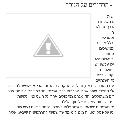
 - הרהורים על הגירה
שית
ם משפחה
רך. זה לא
.
סטרליה
 כלל מדובר
ממשיכים
פחות
רופאיות יצא
לו עכשיו יש
הולנדית,
ה ועורכת
ת השנתיים.
עם המורה שח מט, והילדה שחקה עם מנטה. אבל אי אפשר להשוות
י המיידי. שעה אחרי ההכרות כבר יושבים יחד למדורה וארוחת ערב
ים משתוללים יחד ואנחנו מתנפלים אחד על השני כמו עלוקות
ים ושיחות עמוקות אל תוך הלילה.
ם משפחות ישראליות שמטיילות בעולם. נחמד לראות שיש עוד
ו על פסק זמן. זה מעניק מימד של שפיות להרתפקאה שיצאנו אליה.