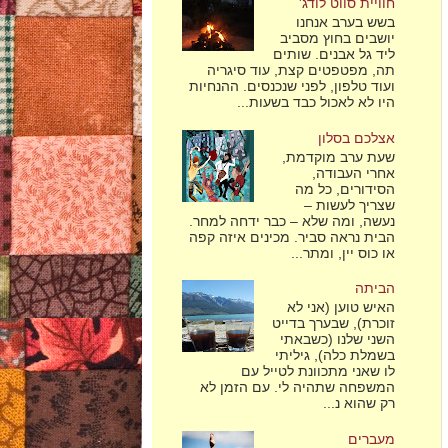
חוויית סווט לודג'
בשש בערב אנחנו
יושבים בחוץ מסביב
ליד גל אבנים. שותים
תה, מפטפטים קצת, עוד סיגריה
ועוד טלפון, לפני שנכנסים. ההנחיות
היו לא לאכול כבד בשעות...
אצלכם בסלון
שעת ערב מוקדמת,
אחרי העבודה,
הסידורים, כל מה
שצריך לעשות –
נעשה, ומה שלא – כבר ידחה למחר.
הבית נראה סביר. מכינים איזה קפה
או כוס יין, ומתר...
הביתה
האיש טוען (אני לא
זוכרת), שבערך בדייט
השני שלנו (כשבאתי
בשמלת כלה), גיליתי
לו שאני מתכוונת לטייל עם
המשפחה שתהיה לי. עם הזמן לא
רק שהוא נ...
מעברים