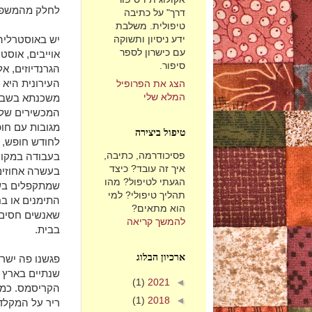
לחלק מהמשפחות
דרך" על כתיבה
טיפולית. משלבת
יש באוסטרליה 
ידע ניסיון ותשוקה
עם כישרון לספר
אוייבים, אוס
סיפור.
הגרנדיוזים, א
העירונית היא 
הצג את הפרופיל
המלא שלי
משכנתא בשביל
המכשירים שלכם
מגובות עם חו
טיפול ביצירה
לחודש חופש, 
פסיכודרמה, כתיבה,
בעבודה במקום
איך זה עובד? כיצד
בעשרה אחוזים.
הגעתי לטיפול? מהו
שמתקפלים בשל
תהליך טיפולי? למי
התימנים או בח
הוא מתאים?
שאנשים חסים ע
להמשך קריאה
בבית.
ארכיון הבלוג
פגשנו פה ישרא
שנתיים בארץ ו
(1)
2021
◄
הקריסמס. כמה 
(1)
2018
◄
ריר על המקלד