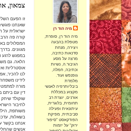
צמאון, או
זו הפעם השלי
שאנחנו פוגשי
מיה הוד רן
ישראלית על הד
מיה הוד רן, סופרת,
קורה פה הרבה
מטפלת בהבעה
המסלולים באו
ויצירה, מנחת
מגוונים. בדרך
סדנאות כתיבה,
במפגש לרגע ו
מרצה על מסע
הלאה. גם מש
הגיבור.ה, נשיות
אוסטרליות ואי
וכתיבה, חמלה,
לנו להכיר, אפי
גופנפש ועוד.
לידינו משפחה 
מלמדת
מורה למתמטיק
ביבליותרפיה לאנשי
מקצוע במכללת
דין עם ביתם ב
אורנים, יוצרת רב
שוקולד שיחק 
תחומית, בלוגרית,
לחיבור הישראל
עיתונאית ופעילה
משותפת, הילד
סביבתית, מפיקת
בשאלות, עדכונ
הפודקאסט "סיפור
אנחנו בקשר ע
ירוק" על יזמות
אנשים שהחליט
אקולוגית ו"סיפור