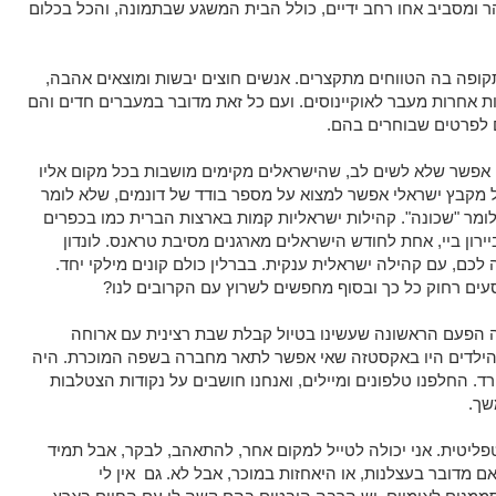
 ומסביב אחו רחב ידיים, כולל הבית המשגע שבתמונה, והכל בכלום
קופה בה הטווחים מתקצרים. אנשים חוצים יבשות ומוצאים אהבה,
ת אחרות מעבר לאוקיינוסים. ועם כל זאת מדובר במעברים חדים והם
 לפרטים שבוחרים בהם.
 אפשר שלא לשים לב, שהישראלים מקימים מושבות בכל מקום אליו
ל מקבץ ישראלי אפשר למצוא על מספר בודד של דונמים, שלא לומר
ומר "שכונה". קהילות ישראליות קמות בארצות הברית כמו בכפרים
ביירון ביי, אחת לחודש הישראלים מארגנים מסיבת טראנס. לונדון
 לכם, עם קהילה ישראלית ענקית. בברלין כולם קונים מילקי יחד.
עים רחוק כל כך ובסוף מחפשים לשרוץ עם הקרובים לנו?
ה הפעם הראשונה שעשינו בטיול קבלת שבת רצינית עם ארוחה
הילדים היו באקסטזה שאי אפשר לתאר מחברה בשפה המוכרת. היה
ד. החלפנו טלפונים ומיילים, ואנחנו חושבים על נקודות הצטלבות
שך.
פליטית. אני יכולה לטייל למקום אחר, להתאהב, לבקר, אבל תמיד
אם מדובר בעצלנות, או היאחזות במוכר, אבל לא. גם אין לי