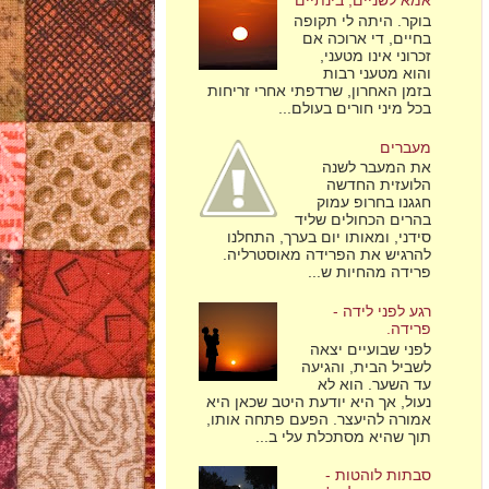
אמא לשניים, בינתיים
בוקר. היתה לי תקופה
בחיים, די ארוכה אם
זכרוני אינו מטעני,
והוא מטעני רבות
בזמן האחרון, שרדפתי אחרי זריחות
בכל מיני חורים בעולם...
מעברים
את המעבר לשנה
הלועזית החדשה
חגגנו בחרופ עמוק
בהרים הכחולים שליד
סידני, ומאותו יום בערך, התחלנו
להרגיש את הפרידה מאוסטרליה.
פרידה מהחיות ש...
רגע לפני לידה -
פרידה.
לפני שבועיים יצאה
לשביל הבית, והגיעה
עד השער. הוא לא
נעול, אך היא יודעת היטב שכאן היא
אמורה להיעצר. הפעם פתחה אותו,
תוך שהיא מסתכלת עלי ב...
סבתות לוהטות -