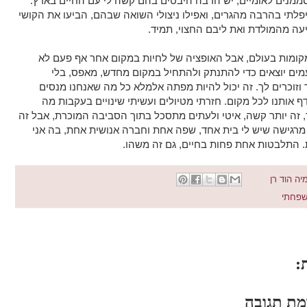
ממנים לאומיים, יש הרבה היבטים בהם קשה לי עם החיים בארץ.
פלתי בהרבה מהגרים, ואפילו ניצולי השואה שבהם, הביעו את הקושי
ה מהמולדת ואת ליבם החצוי, תמיד.
קומות בעולם, אבל האופציה של לחיות במקום אחר אף פעם לא
מים יוצאים כדי להתנתק ולהתחיל במקום מחדש, מאפס, בלי
וזוכרים לך. זה יכול להיות מפתה אלמלא כל מה שאנחנו מנסים
ף אותנו לכל מקום. חזרתי מטיולים ועשיתי שינויים בעקבות מה
 זה יותר קשה, איטי ולעתים מתסכל בתוך הסביבה המוכרת, אבל זה
 מרגישה שיש לי בית אחד, שפה אחת וחברה אנושית אחת, בה אני
. התלבטות אחת פחות בחיים, גם זה משהו.
יה הוד רן
פחתי
:
מת תגובה