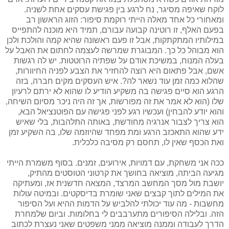
לוקח שאיפה מסיגר, נח לרגע בין פגישת עסקים אחת לשניה.
ומאחורי כל אחד מאלה הייתי רוקמת סיפור: הזוג הראשון רב
בפעם האלף, זו רוטינה קבועה עבורם, תמיד היא מוכנה להתפייס
במילותיו המתקתקות, אבל זו פעם ראשונה שהיא קמה והולכת ולכן
הוא מבוהל כל כך. המבוגרת שמרשה לעצמה לחתום את האבל על
בעלה המנוח, במשיכת אודם על שפתיה הרוטטות. יש לה רגשות
אשם, אבל פתאום היא רוצה להחזיר את הצבע לפניה החיוורות,
שהלוא כמה זמן עוד נשאר לה?. איש העסקים מקים חברה, בזה
הרגע הוא סיים פגישה בה משקיע הודיע לו שהוא לא ירתם לרעיון
שלו (הוא לא אמר את זה מפורשות, אך זה היה ניכר מסיום השיחה,
והוא יודע להבחין) ועכשיו רגע לפני פגישה עם הפוטנציאל הבא,
הוא צריך לצבור אנרגיה מחודשת, באותה התלהבות, בלי שאיש
ידע שהוא התאכזב הרגע ומת מפחד שהיוזמה שלו, בה השקיע זמן
ואת הכסף שאין לו, תחסם רק מסיבה כלכלית.
ככה אני משחקת, עם דמויות, אירועים, זמנים. בסוף משמרת הייתי
מגיעה הביתה, מוציאה בחושך את קרטוני הטוסטים מהתיק,
יושבת מול מסך המחשב המרצד, המצאה חדשנית אז, ומעתיקה
את המילים לתוך קבצים שאני שומרת בדיסקטים. ובמיטה עולות
מחשבות - מה עוד יכולתי להלביש על הדמות ההיא ועל הסיפור
הזה. ובלילה הסיפורים מתערבבים לי בחלומות. וביום שלמחרת
הדרך לעבודה וממנה מוציאה ממני משפטים שאני נעצרת לכתוב