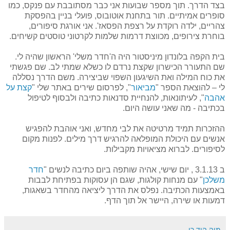
בצד הדרך. תוך מספר שבועות אני כבר מסתובבת עם פנקס, כמו
סופרים אמיתיים. תור בתחנת אוטובוס, פועלי בניין בהפסקת
צהריים, ילדה רוקדת על רצפת הפסאז'. אני אורגת סיפורים,
בוחרת צירופים, מכווצת דרמות שלמות לקרטוני טוסטים קשיחים.
בית הקפה בלונדון מיניסטור היה ה'חדר משלי' הראשון שהיה לי.
שם התעורר הכישרון שקצת נרדם לו כשלא שמתי לב. שם פגשתי
את כוח המילה ואת השיגעון השפוי שביצירה. משם הדרך נסללה
לי – להוצאת הספר "
מביאור
", לפרסום שירים באתר שלי "
קצת על
אהבה
", לעיתונאות, להנחיית סדנאות כתיבה ולבסוף לטיפול
בכתיבה - מה שאני עושה היום.
ההזכרות תמיד מרטיטה את לבי מחדש, ואני אוהבת להפגיש
אנשים עם היכולת המופלאה להרגיש דרך מילים. לפנות מקום
לסיפורים. לברוא מציאויות מקבילות.
ב 3.1.13 , יום שישי, אהיה שותפה ביום כתיבה לנשים "
חדר
משלכן
" עם מנחות קולגות, שגם הן עסוקות בפתיחת לבבות
באמצעות הכתיבה. נפלס את הדרך ליציאה מהחדר בשאגות,
דמעות או שירה, היישר אל תוך הדף.
מיה הוד רן