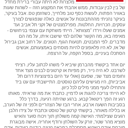
מלצרות לא היתה עבורי ברירת מחדל
של בין לבין עבודות, ממש אהבתי את המקצוע הזה – לשהות שעות
באוויר הפתוח, לעשות כסף טוב מלחייך, כשהזמן טס. אבל בעיקר,
בעיקר נהניתי מההתבוננות על אנשים. כאלה שנפגשים לצורך
עסקים, הכרויות, החלטות. מפרלמנטים של זקני תל אביב ועד
אמנים שעלו וירדו "מצוותא". הייתי משחקת עם עצמי בניחושים -
מאיפה באו, מה הקשר שלהם למי שישבו איתו, על מה הם
מדברים. לפי המבטים, תנועות הגוף, הטונים. על רחוב אבן גבירול
של אז, לא היו פלאפונים להיות מוסחים באמצעותם, אנשים
הסתכלו בעיניים, בספל הקפה, על הרצפה.
יום אחד ביקשתי מהברמן שיביא לי משהו לכתוב עליו, רציתי
לשרבט. לא היה נייר, רק מפיות או קרטונים לבנים מצד אחד
וחומים מצד שני, שפעם (ואולי עד היום בפיצוציות דרום תל
אביביות), היו מגישים עליהם טוסטים. התיישבתי עם עט ביד
והתחילו לעוף ממני מילים לכל כיוון.
לא הייתי צריכה להגות או לדמיין. כתבתי את מה שראיתי. מאותו
רגע זה הפך ריטואל קבוע. ברגע שהיתה רגיעה, בדרך כלל
בסביבות השעה ארבע, אחרי הבז של הצהריים ולפני זה של הערב,
או בלילה מאוחר, ביקשתי קרטון של טוסט וכתבתי על צידו הלבן
רגעים שצילמתי: האישה קמה משולחן תוך ויכוח סוער והאיש
מוציא מהר שטר, זורק על השולחן ורודף אחריה. אישה מבוגרת
מורחת אודם כשהיא מסתכלת במראה קטנה בידיים רועדות. אדם