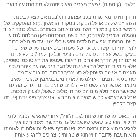
בלעדיו (קיסמים). יציאת מצרים היא קייטנה לעומת הנסיעה הזאת.
הדרך היתה מאתגרת בפני עצמה. התלבטנו אם לצאת בשנת
הצהריים שלהם או על הבוקר. במקרה הראשון נמָנע מהפקקים של
חמישי בצפון, במקרה השני נשים אותם באוזניים. בגלל כובד הציוד
(והגלשן שצריך להידחס, הרי לשמו התכנסנו כאן) החלטנו לנסוע
בשתי מכוניות: אני עם הילדים והאיש בלי מזגן. עד היום לא ברור
למי היה יותר קשה. נסיעה של שעה ורבע, ארכה שלוש שעות,
בעיקר בשל עצירות פיפי. הרבה פיפי, וכל כך למה? כי לא עניינו
אותם הנוף, הדרך או פריכיות האורז שעטפו את האוטו כמו טפטים,
אלא מימיית תרמיל שהאיש שם על הגב בגלישה עם צינור נשלף.
האמת היא שזה משחק לא רע, צריך לפתוח בסיבוב את מה
שתופס את הצינור ואז למשות את המים במאמץ שמזכיר שאיבה
מבאר. אפשר היה לשמוח – הילדים שותים בחום הגדול, מה גם
שכאשר הפה מלא מים הם פחות יכולים לשאול, לצעוק ולבכות.
אבל כשבאמצע כביש מהיר הוא מתריע "אני צריך פיפי! דחוף!", זה
קצת מלחיץ.
היו באוטו פרשנויות שונות לגבי ה"וויז", אחרי שהאיש הסביר לו מה
זה לווין, הוא טען שאיש שיושב על ענן מתקשר ומסביר לנו איך
להגיע כי הוא גבוה ורואה הכל, ואז הוסיף שאולי זה אלוהים. לעומתו
היא חשבה שדובר הוויז הוא שוטר והיינו צריכים להרגיע אותה