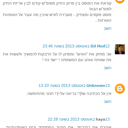
קוראת את הפוסט בין פרוק התיק מסופ"ש קודם לבין אריזת התיק
לסופ"ש הבא!
פוסט מקסים ומצחיק - מעבירה לאיש שיבין מה עובר על האמהות
האורזות...
השב
12 באוגוסט 2013 בשעה 23:46
Gil Hod
אני מחזק את "האיש" ומפרגן לו על הדבקות להמשיך ולעשות את
מה שאתה אוהב עם המשפחה ! יישר כח !
השב
13 באוגוסט 2013 בשעה 13:33
Unknown
אין על הכתיבה שלך! בריאה עלייך! תהני מהחופשה.
השב
13 באוגוסט 2013 בשעה 22:28
haya
אוהבת את כתיבתך. את החיוך המסתתר ורוח האופטימיות .