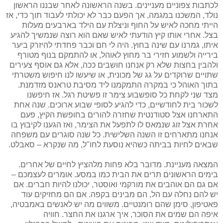
לכתבות צפוניים מעניינים. בשנה הראשונה לאחר שבננו הראשון
נולד, המשכנו במגמה, אך הפעם כבר לא יכולתי לעבוד תוך כדי, אז
הייתי מחכה לאיש על החוף וניצלת עם הילד בארבעים מעלות
בצל. אחרי אותו קיץ הודעתי לאיש שאם הוא רוצה שנמשיך להגיע
איתו, גמרנו עם שינה בחוץ. היה לי חם וכבר פחדתי להיזרק ביער
בירייה ולשמוע חזירי בר מחוץ לאוהל, או להתמקם בנוף מטורף
ולהבין בחצות שלא רק אנחנו חושבים ככה, אלא גם אוסף צעירים
שתויים שרוקדים על גג של מכונית, או שיעשו לנו חיפוש משטרתי
בתוך האוהל כי במקרה התמקמנו ליד מסיבת טראנס מזדמנת.
מצד שני לקחת כל סופשבוע צימר זו פשיטת רגל. אז חיפשנו
לשכור בית לחודשיים, כדי להגיע לסופי שבוע ארוכים. שנה אחת
התארחנו אצל סטודנטית שחזרה להורים בחופשת הקיץ, פעם
אחרת אצל זוג שנמאס לו לתפעל את הצימר, ואז הגענו לקיבוץ בו
אנחנו מתארחים זו השנה השלישית. כל שנה סוגרים עם משפחה
שבאים לחיות בביתה כשהיא נוסעת לחו"ל, מה שנקרא – סאבלט.
המצאה מעניינת. מדובר בלא פחות מלהציץ לחיים של אחרים.
בימים הראשונים תרים את הבית כמו במסע. אומרים לעצמכם –
אם גם הם אוהבים את מורקמי ואוסטר, יכולנו להיות חברים. אם
יש להם נחלה עם הל, הם מבינים בקפה. אם הם מחזיקים עוד
פאטיפון, סימן שהם רומנטיים. משווים מה יש לאנשים באמבטיה,
איפה הם שמים את הסוכר, איך ארגנו את החצר. חוויה