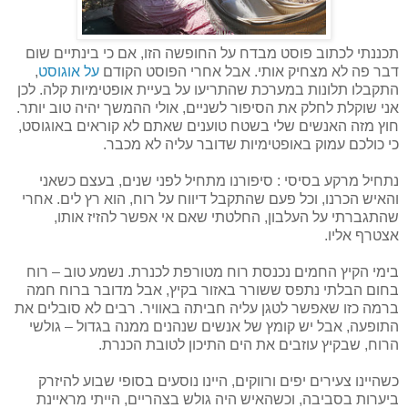
תכננתי לכתוב פוסט מבדח על החופשה הזו, אם כי בינתיים שום
דבר פה לא מצחיק אותי. אבל אחרי הפוסט הקודם
על אוגוסט
,
התקבלו תלונות במערכת שהתריעו על בעיית אופטימיות קלה. לכן
אני שוקלת לחלק את הסיפור לשניים, אולי ההמשך יהיה טוב יותר.
חוץ מזה האנשים שלי בשטח טוענים שאתם לא קוראים באוגוסט,
כי כולכם עמוק באופטימיות שדובר עליה לא מכבר.
נתחיל מרקע בסיסי : סיפורנו מתחיל לפני שנים, בעצם כשאני
והאיש הכרנו, וכל פעם שהתקבל דיווח על רוח, הוא רץ לים. אחרי
שהתגברתי על העלבון, החלטתי שאם אי אפשר להזיז אותו,
אצטרף אליו.
בימי הקיץ החמים נכנסת רוח מטורפת לכנרת. נשמע טוב – רוח
בחום הבלתי נתפס ששורר באזור בקיץ, אבל מדובר ברוח חמה
ברמה כזו שאפשר לטגן עליה חביתה באוויר. רבים לא סובלים את
התופעה, אבל יש קומץ של אנשים שנהנים ממנה בגדול – גולשי
הרוח, שבקיץ עוזבים את הים התיכון לטובת הכנרת.
כשהיינו צעירים יפים ורווקים, היינו נוסעים בסופי שבוע להיזרק
ביערות בסביבה, וכשהאיש היה גולש בצהריים, הייתי מראיינת