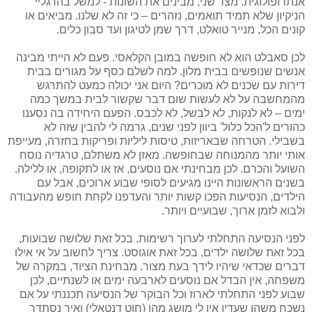
אנתרופולוגית. מצד שני, מבינים את השונות - למשל בהרגליי
הניקיון שלא תמיד תואמים, נזהרים – כי זה לא שלנו. מביאים או
קונים הכל, מנייר טואלט, דרך שמן לטיגון ועד סבון כלים.
לכן סאבלט הוא לא חופשה במובן הקלאסי. פעם לא הייתי מבינה
אנשים שנופשים בבית מלון. למה לשלם כסף על מגורים בבית
דירות עם שכנים לא מוכרים? היום אני יכולה כמעט להתרגש
מהמחשבה על לא לעשות שום דבר שקשור לבית במשך כמה
ימים – לא לנקות, לא לבשל, לא לכבס. הפעם היחידה בה נסענו
כהורים ל'הכל כלול' ביוון לפני שנים, גרמה לי להבין שזה לא
בשבילי. הטרחה שבאריזות, טיסות ליליות ופריקות בחזרה, מעייפת
אותי יותר מהמנוחה שבחופשה. מאזן לא משתלם, טרגדיה נוסח
השועל והכרם. לכן מבחינתי אם נוסעים, אז או לתקופה, או ללילה.
בשנים הראשונות היינו מגיעים לסופי שבוע ארוכים, אבל עם
הילדים, הנסיעות הפכו קשות יותר והעדפנו לקחת חופש מהעבודה
ולבוא לזמן ארוך, שבועיים ויותר.
לפני הנסיעה התחלתי לערוך רשימות. בכל זאת שלושה שבועות,
בכל זאת שלושה ילדים, בכל זאת אוגוסט. צריך לחשוב על אי אילו
דברים שכדאי שיהיו לידך בעת מצור. מבחינת הציוד, במקרה של
משפחה, אין הבדל אם נוסעים לארבעה ימים או לשנתיים, לכן
שבוע לפני התחלתי לארוז וכל הבוקר של הנסיעה תכננתי על אם
נשכח משהו שעדין אין לי מושג מהו (חוט דנטאלי) ואיך נסתדר