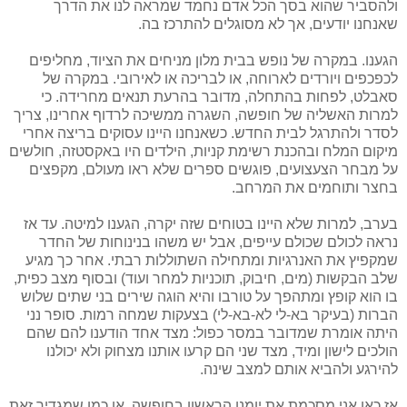
ולהסביר שהוא בסך הכל אדם נחמד שמראה לנו את הדרך
שאנחנו יודעים, אך לא מסוגלים להתרכז בה.
הגענו. במקרה של נופש בבית מלון מניחים את הציוד, מחליפים
לכפכפים ויורדים לארוחה, או לבריכה או לאירובי. במקרה של
סאבלט, לפחות בהתחלה, מדובר בהרעת תנאים מחרידה. כי
למרות האשליה של חופשה, השגרה ממשיכה לרדוף אחרינו, צריך
לסדר ולהתרגל לבית החדש. כשאנחנו היינו עסוקים בריצה אחרי
מיקום המלח ובהכנת רשימת קניות, הילדים היו באקסטזה, חולשים
על מבחר הצעצועים, פוגשים ספרים שלא ראו מעולם, מקפצים
בחצר ותוחמים את המרחב.
בערב, למרות שלא היינו בטוחים שזה יקרה, הגענו למיטה. עד אז
נראה לכולם שכולם עייפים, אבל יש משהו בנינוחות של החדר
שמקפיץ את האנרגיות ומתחילה השתוללות רבתי. אחר כך מגיע
שלב הבקשות (מים, חיבוק, תוכניות למחר ועוד) ובסוף מצב כפית,
בו הוא קופץ ומתהפך על טורבו והיא הוגה שירים בני שתים שלוש
הברות (בעיקר בא-לי לא-בא-לי) בצעקות שמחה רמות. סופר נני
היתה אומרת שמדובר במסר כפול: מצד אחד הודענו להם שהם
הולכים לישון ומיד, מצד שני הם קרעו אותנו מצחוק ולא יכולנו
להירגע ולהביא אותם למצב שינה.
אז כאן אני מסכמת את יומנו הראשון בחופשה, או כמו שמגדיר זאת