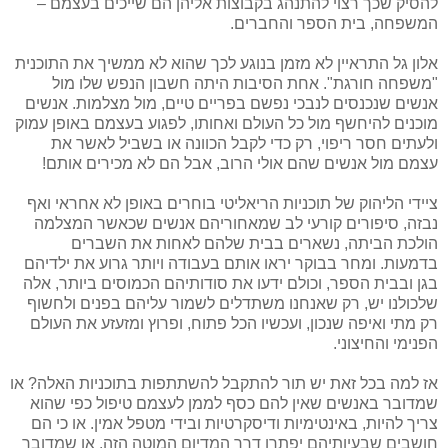
להסיק שכך רצוי להתנהג בקבוצות אליהן הם שייכים בעצמם –
המשפחה, בית הספר והחברים.
אלון גל התראיין לא מזמן בנוגע לכך שהוא לא ממשיך את התוכנית
"משפחה חורגת". אחת הסיבות היתה חשבון הנפש שלו מול
אנשים שנכנסים לנבכי נפשם בפריים טיים, מול מצלמות. אנשים
מוכנים להיחשף מול כל העולם ואחותו, לפגוע בעצמם באופן עמוק
ולעתים חסר ריפוי, רק כדי לקבל הכוונה או בשביל לאשר את
עצמם מול אנשים שהם אולי הרוב, אבל הם לא מכירים אותם!
ציידי הליהוק של תוכניות הריאליטי בוחרים באופן לא אחראי ואף
נבזה, סיפורים קורעי לב שמאחוריהם אנשים שכאשר המצלמה
הולכת הביתה, נשארים בבית שלהם לאחות את השברים
בדמעות. ומחר בבוקר יראו אותם בעבודה ויותר גרוע את ילדיהם
בגן ובבית הספר, וכולם ידעו את סודותיהם הכמוסים ביותר, אלה
שלכולנו יש, רק שאנחנו משתדלים לשמור עליהם בפנים ולחשוף
רק מתי ואיפה שנכון, ועכשיו הכל פתוח, ופרוץ ומזעזע את העולם
הפנימי והחיצוני.
אז למה בכל זאת יש תור להתקבל להשתתפות בתוכניות האלה? או
שמדובר באנשים שאין להם כסף לממן לעצמם טיפול כפי שהוא
צריך להיות, באינטימיות ודיסקרטיות ובידי מטפל אמין. או כי הם
חושבים שבעיותיהם יפתרו דרך המדיום המוטֵה הזה. או שמדובר