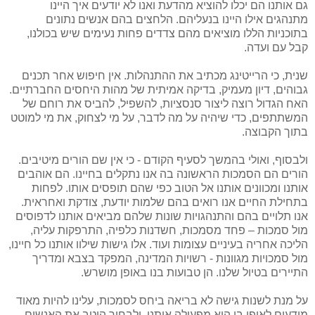
גם אותנו הם יכלו להוציא מהדעת ואנו לא יודעים איך היינו
מתנהגים אילו היינו בנעליהם. הלחצים בהם אנשים נתונים
בתוכניות הללו מוציאים מהם צדדים פחות נעימים שיש בכולנו,
קבל עם ועדה.
שנית, כי הרייטינג מכתיב את ההתנהלות. אין חיפוש אחר תכנים
גבוהים, דיון מעמיק, בדיקה אמיתית של מהות היחסים החברתיים.
האח הגדול רוצה ליצור סנסציות, להשפיל, להביס את רוחם של
המשתתפים, כדי שיהיה על מה לדבר, על מי לצחוק, את מי למוטט
בתוך הקבוצה.
ולבסוף, ואולי בהמשך לסעיף הקודם - כי אין שם הורים מיטיבים.
הורים הם הסמכות הראשונה בה אנו נתקלים בחיינו. הם אוהבים
אותנו ומכוונים אותנו אל הטוב כפי שהם תופסים אותו. לפחות
בתחילת החיים אנו רואים בהם שלמות יודעת, צודקת ואחראית.
אנו תלויים בהם והתנהגויות שונות שלהם מביאים אותנו לדפוסים
מול סמכות – פחד מסמכות, חשדנות כלפיה, התרפקות עליה,
הליכה אחריה בעיניים עצומות ועוד. אלו גישות שילוו אותנו כל חיינו,
מול סמכויות מגוונות - רשויות המדינה, המפקד בצבא ומדריך
התיירים בטיול שלנו. הן טבועות בנו באופן מושרש.
על מנת לשנות גישה לא בריאה ביחס לסמכות, עלינו להיות מאוד
מודעים לאופן בו היא מפעילה אותנו, ולבחור היטב את האנשים