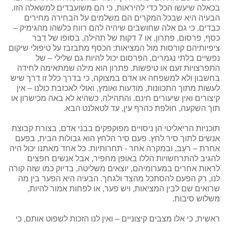
בכאלה שיעשו הכל כדי להיראות, כי הם משועבדים למשאלה הזו.
הבעיה היא שבכל המקרים הם משלמים על הבחירה מחירים
כבדים. כי גם אלה שחושבים שיהיה להם רווח כלשהו מהגימיק –
כסף, פרסום, פתרון, או 7 דקות של תהילה, בסופו של דבר
ציפיותיהם קורסות מול המציאות: הכסף מתבזבז על טיפולי שיקום
נפשיים בלתי נגמרים, הפרסום יכול להיות גם שלילי – של
התפרצויות זעם או טיפשות. פתרון הוא מילה שמתאימה לחידה
בחשבון ולא למשפחה או אדם במצוקה, כי בדרך כלל זו דרך שיש
לעשות מתוך התכוונות, מודעות ואומץ, ואולי לאכזבת כולנו – אין
קיצורים ואין שיעורים חינם. והתהילה, כשהיא לא באה מכישרון או
תוך השקעה, חולפת כהרף עין, עד לטאלנט הבא.
תוכניות הריאליטי הן ניסויים מפוקפקים בבני אדם, בצורת קבוצת
אנשים לתוך סיר לחץ. פעם סיר הלחץ הוא גבולות הבית, בפעם
אחרת – רעָב, ובמקרה אחר - תחרותיות. כל אחד מאתנו יכול היה
להגיב להתרחשויות הללו באופן מחפיר, אבל אנשים חפצים
לראות אחרים במערומיהם, יוצאים משליטה, בדיוק כמו שזה קורה
לנו, רק הפעם להסתכל מהצד ולגחך. הבעיה היא הפער בין מה
שרואים שם לבין המציאות, ויש פער, או לפחות אמור להיות,
משלוש סיבות.
ראשית, כי אלו מצבים קיצוניים – ואין לנו הזכות לשפוט אותם, כי