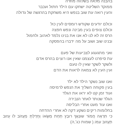
בהבנה מלאה בשלווה מוזרה
ממוקד השליטה ישחקו עם הילד חתול ועכבר
והעין רואה עת שוב בנפש היא משחקת בהרגשה של גדולה
וכולם יודעים שקודש רומסים לעין כול
וכולם צופים בעין מבינה ונפש חפצה
הרס זה לא לנו לא אנו את בנינו נלמד לאהוב ולחמול
ובנינו שוב ושוב על מה ידברו בהפסקה
ואני מתגעגע לצביעות של פעם
עת סיפרנו לעצמנו שאין אנו רוצים בהרס אדם
ולשקר לשקר שאין לו טעם
ועין העין לא צמאה לראות את הדם
ואנו שוב נשקר הילד לא ילד
בעין פקוחה השליך את הנפש לרמיסה
ועוד זמן קט לא יראו את הגלד
הגלד שנותר לאחר הנבירה
ואנו עוד מעט אחרי הבליסה
בחלומות ריקים נשקע דקה לא אחרי ההדחה
כִּי תִרְאֶה חֲמוֹר שונַאֲךָ רובֵץ תַּחַת מַשָּׂאוֹ וְחָדַלְתָּ מֵעֲזוֹב לוֹ עָזוב
תַּעֲזוב עִמּוֹ.( שמות כג',ה)