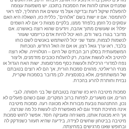
שמנחים אותנו לזהות את הסמכות בתוכנו. יש משמעות עצומה
להפעלת שיקול דעת ובדיקה אצל מי עושים את התהליך, למי ראוי
להתמסר. אם זו ישות בשם "אלוהים", כללית כזו, השאלה היא האם
עסוקים כל הזמן בלפחד ממנו, בלקיים מצוות כי אם לא השמים
יפלו? או שעושים מתוך אהבה, ויודעים שהוא רוצה באושרנו. אם
מדובר בגורו בשר ודם, הוא יכול להיות אדם כריזמטי שעוזר
לנשמות לצמוח, ומצד שני יכול להשתמש באנשים לשם כוחו
בלבד, ראו ערך גואל רצון. או אם זה האל החדש, הנוכחות
המשמעותית בסלון רוב הבתים של היום – הטלוויזיה. שלא רוצה
להיטיב ולא לעשות אהבה, רק להעלות כוכבים מזדמנים, וליצור
נפח למדורי הרכילות ולעשות כסף מפרסומות. ישות האח הגדול או
מנחי הריאליטי, מהווים סמכות הורית, אך הם לא רוצים בטובתם
של המשתתפים, אלא בסנסציות. לכן מדובר בסמכות שקרית,
נבזית וחותרת להרע בהכרח.
סמכות מיטיבה היא כזו שרוצה בטובתם של בני חסותה. לגבי
הורים, אנו משערים, לפחות ברוב המקרים, שגם כשהם פועלים לא
נכון, ההתנהגות נובעת מבורות ולא מכוונה רעה. סמכות מיטיבה
אינה מחויכת תמיד וגם לא מאפשרת לנו לעשות כל מה שנרצה,
אך היא מכוונת אותנו, משגיחה ומעניקה חסד. אפשר לחוש סמכות
מיטיבה בביטחון שחשים לצידה, בידיעה שהיא תעזור כשנזדקק לה
ובחופש שאנו מרגישים במחיצתה.