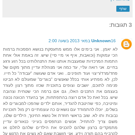
שתף
3 תגובות:
16 במאי 2013 בשעה 2:00
Unknown
לא יאמן.. אני בימים אלו ממש מתעסקת בנושא הסמכות ברמות
הכי עמוקות (וכואבות, איף אי מיי סיי) שיש. זה באמת אולי אחת
התמות המרכזיות שמעצבות אותנו ואת התנהלותינו בכל רגע ורגע
בחיים. אני רואה עליי, עד כמה אני מנוהלת עדיין מתוך מקום של
פחד/מרד/ריצוי ועוד תופינים.. ואני אדם שעושה "עבודה" כל חייו.
לכן, לא מפתיע אותי בכלל שאנשים "בוגרים" שמעולם לא הביטו
פנימה לתוכם, יושבים וצופים בתוכנית שכזו מתוך רצון לעורר
בעצמם את התכנים האלו, גם אם ברמה הכי שטחית וצהובה
שיש. בכל זאת כל אדם רוצה בהתפתחות, אך בהעדר הכוונה נכונה
ומיטיבה, כפי שהיטבת להגדיר, אותם ילדים שהפכו למבוגרים לא
בשלים, יוכלו להתמודד עם נושאים כה עוצמתיים רק מול תוכניות
נבובות ותו לא. שוב בראשי חוזרת אל נושא החינוך, הילדים שלנו,
משם צריך להתחיל. אנשים הנתפסים בעייני כנאורים עדיין
מתמקדים ברצון שלהם להכניס את הילדים שלהם לתלם או
להרביף בהם תורה וידע. אני חושבת שאם לא נשים את הדגש על