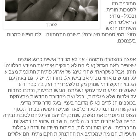
התוכנית הזו
לסמכות הורית,
ובכלל - מדוע
הריאליטי היא
לסמוך
השחתת הנפש
נטו? ומהי סמכות מיטיבה? בשורה התחתונה – לכו חפשו סמכות
בעצמכם.
אפצח בהצהרה תמוהה - אני לא מכירה אישית כרגע אנשים
שצופים באח הגדול (אולי הם לא חולקים איתי את המידע הרלוונטי
הזה), אבל כשקראתי שהרייטינג של אירוע פתיחת התוכנית מצביע
על חמישים אחוז מבתי אב בישראל, נחרדתי. יש לי גם בעיה עם
הגיבוי התקשורתי שנותן מקום לשערורייה הזו, בה כבר ידוע
שאנשים נפגעים עד עמקי נשמתם. הוגשו תביעות, נכתבו כתבות
על צלקות שלא מגלידות, ובכל זאת מהדורת החדשות מתעסקת
בכוכבים הנולדים כאילו מדובר בעניין בעל סדר גודל מדיני.
התקשורת נרתמת לסקר כל צעד שמישהו עושה בבית הנכסף.
הצופים מוסרים את נפשם, שנתם, ילדיהם והרגליהם לטובת נבירה
בחיים של אחרים מקרוב. הילדים, חושבים שזוהי הנורמאליות
החברתית - שמזימות ורכילות, בריתות חשדניות ודגדוג גבולות
השפיות, הם מה שמכתיב את ההתנהלות הקבוצתית. הם עלולים