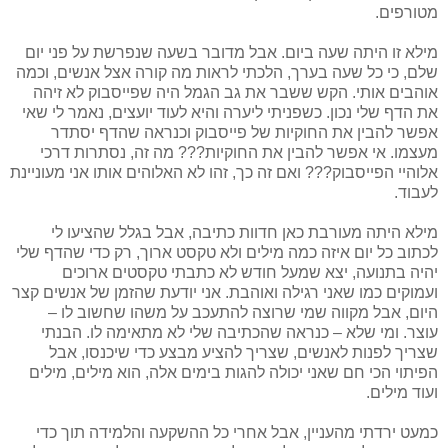
מטורפים.
מילא זו היתה שעה ביום. אבל מדובר בשעה שנפרשת על פני יום
שלם, כי כל שעה בערך, הלכתי לראות מה קורה אצל אנשים, וכמה
אוהבים אותי. הקש ששבר את גב הגמל היה שפייסבוק לא זיהה
את הדף שלי נכון. כשפניתי ליערה והיא לעוד יועצים, נאמר לי שאי
אפשר להבין את החוקיות של פייסבוק וכנראה שהדף יסתדר
מעצמו. אי אפשר להבין את החוקיות??? מה זה, נסתרות דרכי
אלוהיי הפייסבוק??? ואם זה כך, זהו לא האלוהים אותו אני מעוניינת
לעבוד.
מילא היתה מעורבת כאן חדוות כתיבה, אבל בגלל שהציעו לי
לכתוב כל יום איזה כמה מילים ולא טקסט ארוך, רק כדי שהדף שלי
יהיה בתנועה, יצא שמעל חודש לא כתבתי טקסטים ארוכים
ועמוקים כמו שאני רגילה ואוהבת. אני יודעת שהזמן של אנשים קצר
היום, אבל מקווה שמי שרוצה להתעכב על משהו שחשוב לו –
עוצר. ומי שלא – כנראה שהכתיבה שלי לא מתאימה לו. הבנתי
שצריך לפנות לאנשים, שצריך להציע מבצע כדי שיכנסו, אבל
הפיתוי הכי חם שאני יכולה להגות בימים אלה, הוא מילים, מילים
ועוד מילים.
כמעט ירדתי מהעניין, אבל אחרי כל ההשקעה והלמידה תוך כדי