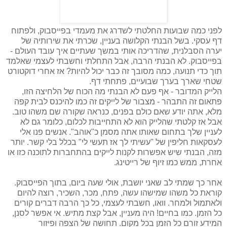
לפני כמה שבועות החלטתי לשדרג את מעמדי בפייסבוק, ולפתוח
דף עסקי. בשל הבנתי הקלושה בעניין, שכרתי את שירותיה של
יערה הסבלנית, שהדריכה אותי במשך שעתיים איך עובד העולם -
בפייסבוק. לא הבנתי הרבה, אבל התחלתי וחשבתי לעצמי שאלמד
תוך כדי תנועה, כמה מסובך זה כבר יכול להיות? אז אחרי דוקטורט
שטחי שארך בערך שבועיים, פתחתי דף.
הלייק המדובר - אף פעם לא הבנתי מה הכוח של הלחיצה הזו,
פתאום זה התבהר - מצבור של לייקים זה כמו להיכנס לבית קפה
מלא, אתה יודע שאם כולם בפנים, כנראה שקורה שם משהו טוב.
אבל אז קלטתי שהלייק הוא לא התחייבות לכלום, כלומר גם לא
לעניין שלך בתחום שאותו אתה מסמן כ"אוהב". אנשים פנו אלי
לעסקאות חליפין של "עשיתי לך אז תעשי לי" בכלל בלי קשר. יותר
מזה, הבנתי שיש אפשרות לקנות לייקים בהתחברות לתוכנה כזו או
אחרת, ממש כמו זיוף של רייטינג.
אחר כך שמתי לב שאני יושבת, אולי שעה ביום, בתוך הפייסבוק.
קוראת כל משהו שמישהו עשה, פתח, מכר, השכיר, רוצה להיום
ולאתמול ולמחר. וואו, חשבתי לעצמי, כל כך הרבה דברים קורים
כל הזמן. כמו בחיים! היה מעניין, אבל קצת מתיש. אי אפשר לסנן,
המידע זורם כל הזמן בכל מקום. תחושה של הצפה ופיזור