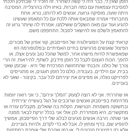
הזמן שאין לי, כבר היה לי קשה לשחרר. זה הזכיר לי שבתיכון הלכתי
למסיבת עצמאות עם כמה חברות, באיזו וילה בהרצלייה. המסיבה
היתה זוועה, מוסיקה גרועה, אנשים לא לרוחנו, נורא. אחת
מחברותיי אמרה שמבאס אותה ללכת עם כל המאמץ שעשינו
להגיע ועוד עם מאה השקלים ששילמנו. אמרתי לה שיותר גרוע זה
להתאמץ ולשלם ואז להישאר לסבול. התחפפנו משם.
קראתי קצת על הסוציולוגיה של הפייסבוק. קווי אפיון של מכורים,
הפיצול שאנשים מרגישים בחיים האמיתיים ובפלטפורמה הזו
שמאפשרת להיות מישהו אחר, למשל שהכל טוב ונעים אצלו, או
להפך. הכוח העצום לקבל כל הזמן פידבק, לשתף, להיראות. זה הרי
צורך של כולנו. והבנתי שהתחושה המרכזית שלי היא - שבזמן שאני
בבית, עם הילדים, בעבודה, כולם כל הזמן חוגגים, או מתגייסים
לפרוייקט נעלה, או מפיצים את יצירתם לכל עבר. בקיצור - שאני לא
בעניינים.
אז שחררתי. אני לא רוצה לצעוק "המלך עירום", כי אני רואה יוזמות
מדהימות בפייסבוק ואנשים שרוכבים על הגל בעשייה יצירתית
ובתשוקה משמחת. הנגישות, הקלות בה שואלים, מקבלים עזרה או
מתקשרים, היא מסחררת. לכן אולי אני בכלל יורקת לבאר ממנה
אני שותה. הרבה אנשים מגיעים לבלוג שלי דרך הפייסבוק. אמשיך
להופיע שם, בדף ומחוץ לו, אבל לא כדי לקדם, ולהיות בעניינים,
אלא רק במינונים הנכונים לי, או כמו שהבת שלי אומרת במתיקות